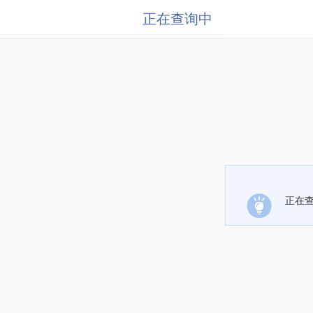
正在查询中
正在