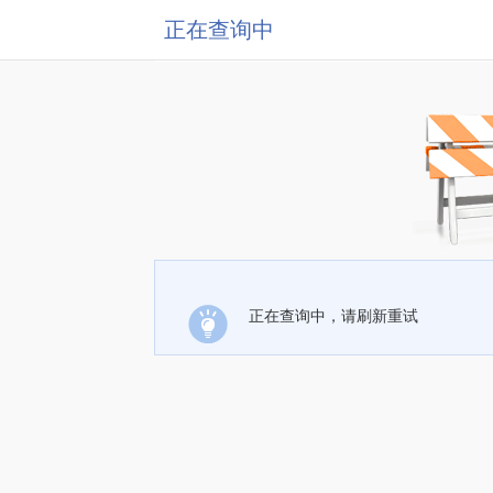
正在查询中
正在查询中，请刷新重试